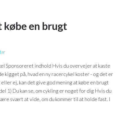
t købe en brugt
tar
kel Sponsoreret indhold Hvis du overvejer at kaste
de kigget på, hvad en ny racercykel koster - og det er
ller ej, kan det give god mening at købe en brugt
del 1) Du kan se, om cykling er noget for dig Hvis du
være svært at vide, om du kommer til at holde fast. I