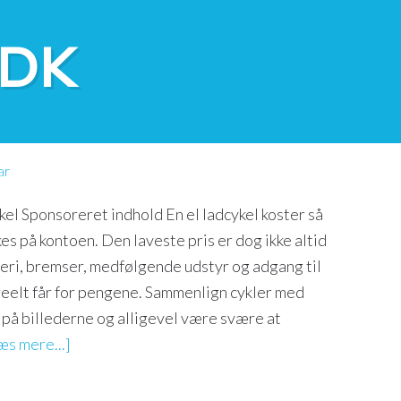
.DK
 på købet af en el
ar
kel Sponsoreret indhold En el ladcykel koster så
es på kontoen. Den laveste pris er dog ikke altid
teri, bremser, medfølgende udstyr og adgang til
 reelt får for pengene. Sammenlign cykler med
på billederne og alligevel være svære at
æs mere...]