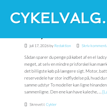
CYKELVALG
Sådan sparer du penge
ladcykel
juli 17, 2026
by
Redaktion
Skriv komment
Sådan sparer du penge på købet af en el ladcy
meget, at selv en mindre prisforskel kan mærk
det billigste køb på længere sigt. Motor, bat
reservedele har stor indflydelse på, hvad du
samme udstyr To modeller kan ligne hinanden 
sammenligne. Den ene kan have kaleche, …
[L
Skrevet i:
Cykler