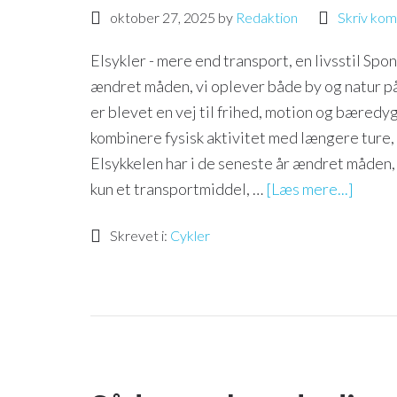
oktober 27, 2025
by
Redaktion
Skriv ko
Elsykler - mere end transport, en livsstil Spo
ændret måden, vi oplever både by og natur på
er blevet en vej til frihed, motion og bæredyg
kombinere fysisk aktivitet med længere ture, 
Elsykkelen har i de seneste år ændret måden,
kun et transportmiddel, …
[Læs mere...]
Skrevet i:
Cykler