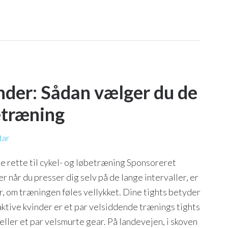
inder: Sådan vælger du de
betræning
tar
e rette til cykel- og løbetræning Sponsoreret
r når du presser dig selv på de lange intervaller, er
ør, om træningen føles vellykket. Dine tights betyder
aktive kvinder er et par velsiddende trænings tights
eller et par velsmurte gear. På landevejen, i skoven