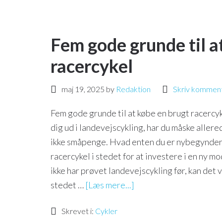
Fem gode grunde til a
racercykel
maj 19, 2025
by
Redaktion
Skriv kommen
Fem gode grunde til at købe en brugt racercy
dig ud i landevejscykling, har du måske allere
ikke småpenge. Hvad enten du er nybegynder e
racercykel i stedet for at investere i en ny mo
ikke har prøvet landevejscykling før, kan det 
stedet …
[Læs mere...]
Skrevet i:
Cykler