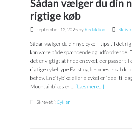
Sådan vælger du din ny
rigtige køb
september 12, 2025
by
Redaktion
Skriv
Sådan vælger du din nye cykel - tips til det r
kan være både spændende og udfordrende. Der 
det er vigtigt at finde en cykel, der passer ti
rigtige cykeltype Først og fremmest skal du ov
behov. En citybike eller elcykel er ideel til da
Mountainbikes er …
[Læs mere...]
Skrevet i:
Cykler