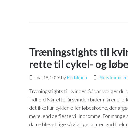
Træningstights til kv
rette til cykel- og lø
maj 18, 2026
by
Redaktion
Skriv kommen
Træningstights til kvinder: Sådan vælger du d
indhold Når efterårsvinden bider i lårene, elle
det ikke kun cyklen eller løbeskoene, der afg
mere, end de fleste vil indrømme. For mange 
dame blevet lige så vigtige som en god hjelm 