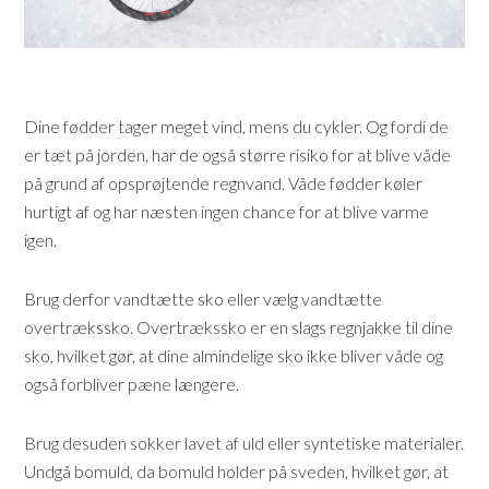
Dine fødder tager meget vind, mens du cykler. Og fordi de
er tæt på jorden, har de også større risiko for at blive våde
på grund af opsprøjtende regnvand. Våde fødder køler
hurtigt af og har næsten ingen chance for at blive varme
igen.
Brug derfor vandtætte sko eller vælg vandtætte
overtrækssko. Overtrækssko er en slags regnjakke til dine
sko, hvilket gør, at dine almindelige sko ikke bliver våde og
også forbliver pæne længere.
Brug desuden sokker lavet af uld eller syntetiske materialer.
Undgå bomuld, da bomuld holder på sveden, hvilket gør, at