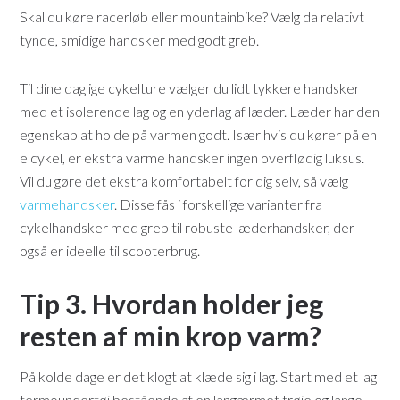
Skal du køre racerløb eller mountainbike? Vælg da relativt
tynde, smidige handsker med godt greb.
Til dine daglige cykelture vælger du lidt tykkere handsker
med et isolerende lag og en yderlag af læder. Læder har den
egenskab at holde på varmen godt. Især hvis du kører på en
elcykel, er ekstra varme handsker ingen overflødig luksus.
Vil du gøre det ekstra komfortabelt for dig selv, så vælg
varmehandsker
. Disse fås i forskellige varianter fra
cykelhandsker med greb til robuste læderhandsker, der
også er ideelle til scooterbrug.
Tip 3. Hvordan holder jeg
resten af min krop varm?
På kolde dage er det klogt at klæde sig i lag. Start med et lag
termoundertøj bestående af en langærmet trøje og lange