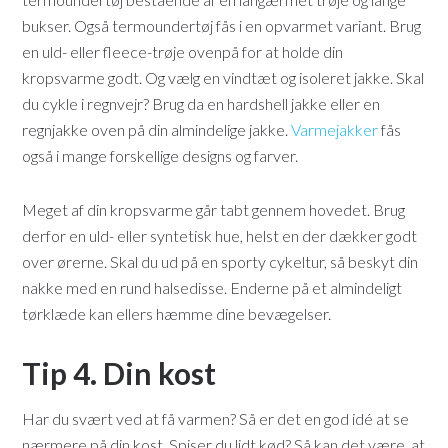
bukser. Også termoundertøj fås i en opvarmet variant. Brug
en uld- eller fleece-trøje ovenpå for at holde din
kropsvarme godt. Og vælg en vindtæt og isoleret jakke. Skal
du cykle i regnvejr? Brug da en hardshell jakke eller en
regnjakke oven på din almindelige jakke.
Varmejakker
fås
også i mange forskellige designs og farver.
Meget af din kropsvarme går tabt gennem hovedet. Brug
derfor en uld- eller syntetisk hue, helst en der dækker godt
over ørerne. Skal du ud på en sporty cykeltur, så beskyt din
nakke med en rund halsedisse. Enderne på et almindeligt
tørklæde kan ellers hæmme dine bevægelser.
Tip 4. Din kost
Har du svært ved at få varmen? Så er det en god idé at se
nærmere på din kost. Spiser du lidt kød? Så kan det være, at