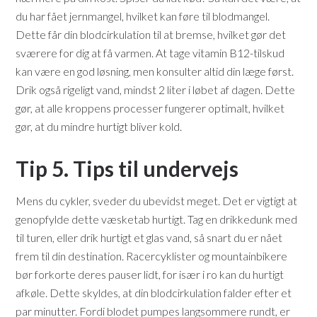
du har fået jernmangel, hvilket kan føre til blodmangel.
Dette får din blodcirkulation til at bremse, hvilket gør det
sværere for dig at få varmen. At tage vitamin B12-tilskud
kan være en god løsning, men konsulter altid din læge først.
Drik også rigeligt vand, mindst 2 liter i løbet af dagen. Dette
gør, at alle kroppens processer fungerer optimalt, hvilket
gør, at du mindre hurtigt bliver kold.
Tip 5. Tips til undervejs
Mens du cykler, sveder du ubevidst meget. Det er vigtigt at
genopfylde dette væsketab hurtigt. Tag en drikkedunk med
til turen, eller drik hurtigt et glas vand, så snart du er nået
frem til din destination. Racercyklister og mountainbikere
bør forkorte deres pauser lidt, for især i ro kan du hurtigt
afkøle. Dette skyldes, at din blodcirkulation falder efter et
par minutter. Fordi blodet pumpes langsommere rundt, er