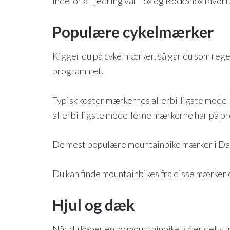
Indefor affjedring var Fox og RockShox favor
Populære cykelmærker
Kigger du på cykelmærker, så går du som regel
programmet.
Typisk koster mærkernes allerbilligste modelle
allerbilligste modellerne mærkerne har på 
De mest populære mountainbike mærker i Danma
Du kan finde mountainbikes fra disse mærker
Hjul og dæk
Når du køber en ny mountainbike, så er det su