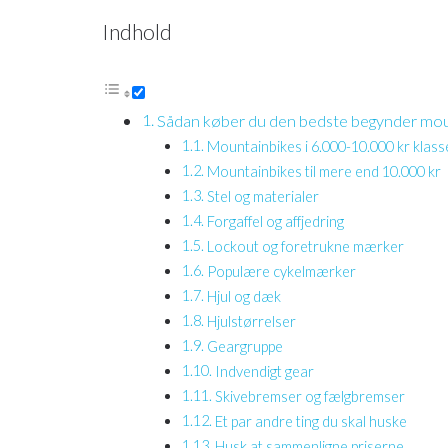
Indhold
Sådan køber du den bedste begynder mou
Mountainbikes i 6.000-10.000 kr klass
Mountainbikes til mere end 10.000 kr
Stel og materialer
Forgaffel og affjedring
Lockout og foretrukne mærker
Populære cykelmærker
Hjul og dæk
Hjulstørrelser
Geargruppe
Indvendigt gear
Skivebremser og fælgbremser
Et par andre ting du skal huske
Husk at sammenligne priserne