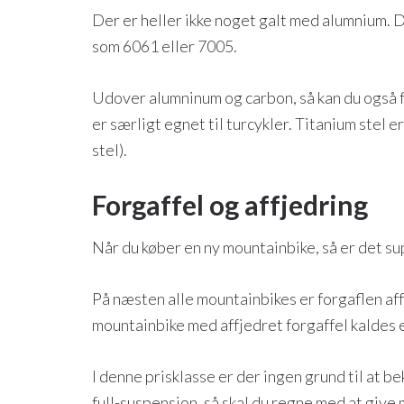
Der er heller ikke noget galt med alumnium. De
som 6061 eller 7005.
Udover alumninum og carbon, så kan du også fin
er særligt egnet til turcykler. Titanium stel
stel).
Forgaffel og affjedring
Når du køber en ny mountainbike, så er det sup
På næsten alle mountainbikes er forgaflen aff
mountainbike med affjedret forgaffel kaldes 
I denne prisklasse er der ingen grund til at b
full-suspension, så skal du regne med at give 