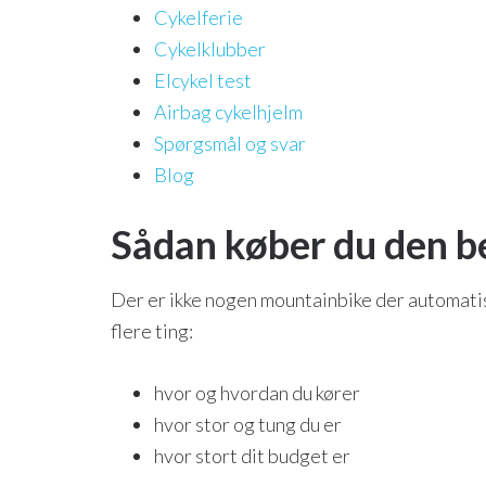
Cykelferie
Cykelklubber
Elcykel test
Airbag cykelhjelm
Spørgsmål og svar
Blog
Sådan køber du den b
Der er ikke nogen mountainbike der automatisk
flere ting:
hvor og hvordan du kører
hvor stor og tung du er
hvor stort dit budget er