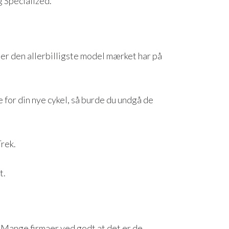
g Specialized.
 er den allerbilligste model mærket har på
e for din nye cykel, så burde du undgå de
rek.
t.
. Mange firmaer ved godt at det er de