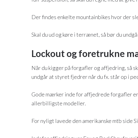
Der findes enkelte mountainbikes hvor der sl
Skal du ud og køre i terrænet, så bør du undgå
Lockout og foretrukne m
Når du kigger på forgafler og affjedring, så s
undgår at styret fjedrer når du fx. står op i p
Gode mærker inde for affjedrede forgafler er
allerbilligste modeller.
For nyligt lavede den amerikanske mtb side 