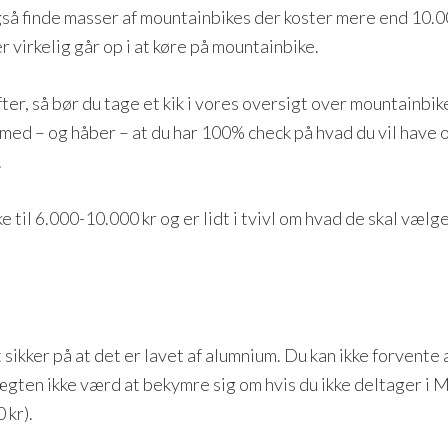
gså finde masser af mountainbikes der koster mere end 10.00
 virkelig går op i at køre på mountainbike.
ter, så bør du tage et kik i vores oversigt over mountainbik
g med – og håber – at du har 100% check på hvad du vil have o
.
e til 6.000-10.000 kr og er lidt i tvivl om hvad de skal vælge
t sikker på at det er lavet af alumnium. Du kan ikke forvente
gten ikke værd at bekymre sig om hvis du ikke deltager i MT
 kr).