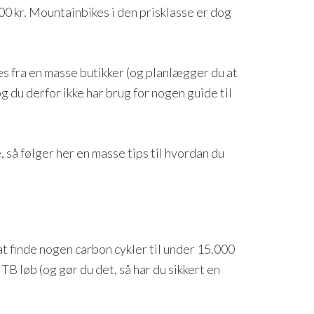
0 kr. Mountainbikes i den prisklasse er dog
es fra en masse butikker (og planlægger du at
g du derfor ikke har brug for nogen guide til
, så følger her en masse tips til hvordan du
 at finde nogen carbon cykler til under 15.000
B løb (og gør du det, så har du sikkert en