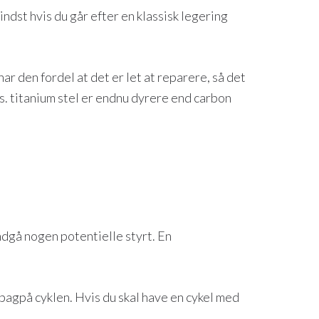
ndst hvis du går efter en klassisk legering
ar den fordel at det er let at reparere, så det
s. titanium stel er endnu dyrere end carbon
ndgå nogen potentielle styrt. En
 bagpå cyklen. Hvis du skal have en cykel med