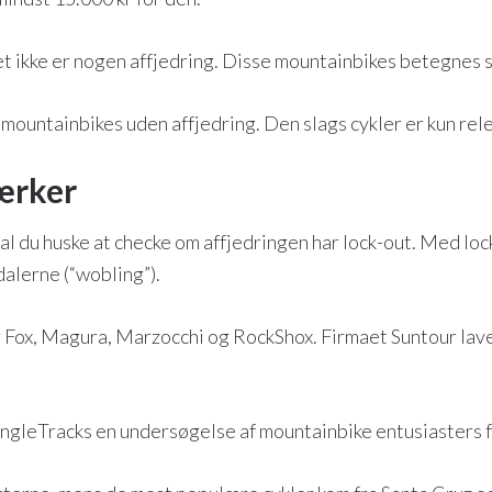
et ikke er nogen affjedring. Disse mountainbikes betegnes 
 mountainbikes uden affjedring. Den slags cykler er kun rele
ærker
kal du huske at checke om affjedringen har lock-out. Med loc
edalerne (“wobling”).
 Fox, Magura, Marzocchi og RockShox. Firmaet Suntour lave
SingleTracks en undersøgelse af mountainbike entusiasters