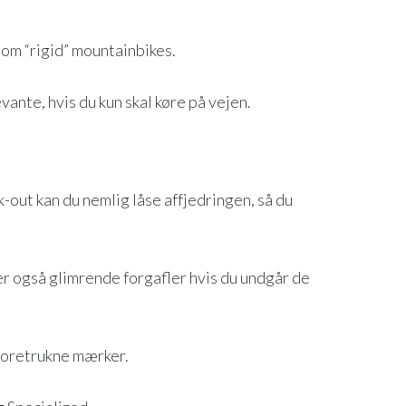
som “rigid” mountainbikes.
vante, hvis du kun skal køre på vejen.
k-out kan du nemlig låse affjedringen, så du
r også glimrende forgafler hvis du undgår de
 foretrukne mærker.