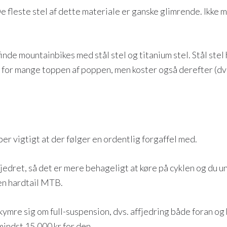
 fleste stel af dette materiale er ganske glimrende. Ikke mi
de mountainbikes med stål stel og titanium stel. Stål stel h
 er for mange toppen af poppen, men koster også derefter (dv
er vigtigt at der følger en ordentlig forgaffel med.
jedret, så det er mere behageligt at køre på cyklen og du u
en hardtail MTB.
ekymre sig om full-suspension, dvs. affjedring både foran og
mindst 15.000 kr for den.