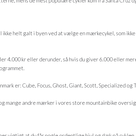
itterne, mens de mest populære cykler kom fra Santa Cruz o
 ikke helt galt i byen ved at vælge en mærkecykel, som ikke
r 4.000 kr eller derunder, så hvis du giver 6.000 eller mer
programmet.
rk er: Cube, Focus, Ghost, Giant, Scott, Specialized og T
 og mange andre mærker i vores store mountainbike oversig
per vigtigt at du får nogle ordentlige hjul og dæk på cyklen