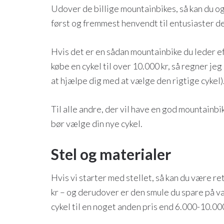
Udover de billige mountainbikes, så kan du o
først og fremmest henvendt til entusiaster der
Hvis det er en sådan mountainbike du leder ef
købe en cykel til over 10.000 kr, så regner je
at hjælpe dig med at vælge den rigtige cykel)
Til alle andre, der vil have en god mountainbik
bør vælge din nye cykel.
Stel og materialer
Hvis vi starter med stellet, så kan du være re
kr – og derudover er den smule du spare på væ
cykel til en noget anden pris end 6.000-10.000