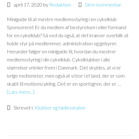
april 17, 2020
by
Redaktion
Skriv kommentar
Miniguide til at mestre medlemsstyring i en cykelklub
Sponsoreret Er du medlem af bestyrelsen i eller formand
for en cykelklub? Så ved du også, at det kræver overblik at
holde styr på medlemmer, administration og gebyrer.
Herunder følger en miniguide til, hvordan du mestrer
medlemsstyring i din cykelklub. Cykelklubber i alle
størrelser vrimler frem i Danmark. Det skyldes, at vi er
ivrige motionister, men også at vi bor i et land, der er som
skabt til motionscykling. Det er en sportsgren, der er …
[Læs mere...]
Skrevet i:
Klubber og fællesskaber