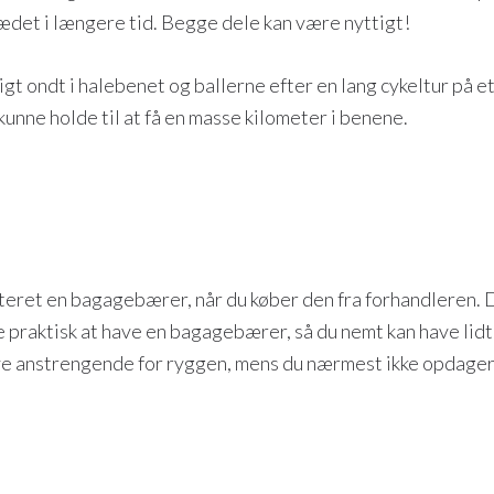
 sædet i længere tid. Begge dele kan være nyttigt!
ligt ondt i halebenet og ballerne efter en lang cykeltur p
 kunne holde til at få en masse kilometer i benene.
nteret en bagagebærer, når du køber den fra forhandleren. 
e praktisk at have en bagagebærer, så du nemt kan have lidt
ive anstrengende for ryggen, mens du nærmest ikke opdager