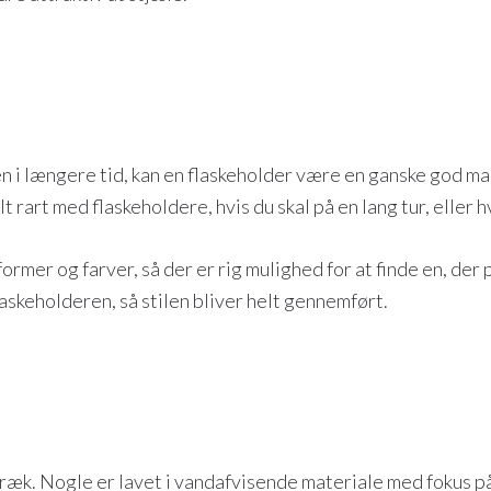
rten i længere tid, kan en flaskeholder være en ganske god m
 rart med flaskeholdere, hvis du skal på en lang tur, eller h
ormer og farver, så der er rig mulighed for at finde en, der pa
laskeholderen, så stilen bliver helt gennemført.
træk. Nogle er lavet i vandafvisende materiale med fokus p