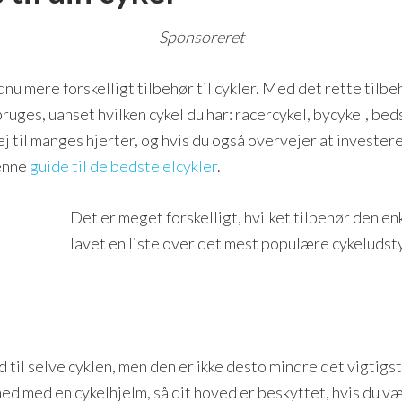
Sponsoreret
dnu mere forskelligt tilbehør til cykler. Med det rette tilbe
uges, uanset hvilken cykel du har: racercykel, bycykel, beds
j til manges hjerter, og hvis du også overvejer at investere
denne
guide til de bedste elcykler
.
Det er meget forskelligt, hvilket tilbehør den enk
lavet en liste over det mest populære cykeludstyr
d til selve cyklen, men den er ikke desto mindre det vigtigs
hed med en cykelhjelm, så dit hoved er beskyttet, hvis du væ