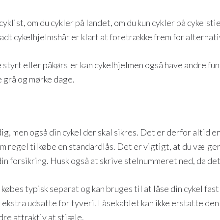
klist, om du cykler på landet, om du kun cykler på cykelstie
adt cykelhjelmshår er klart at foretrække frem for alternati
 styrt eller påkørsler kan cykelhjelmen også have andre fu
de grå og mørke dage.
ig, men også din cykel der skal sikres. Det er derfor altid e
m regel tilkøbe en standardlås. Det er vigtigt, at du vælger
 din forsikring. Husk også at skrive stelnummeret ned, da de
e købes typisk separat og kan bruges til at låse din cykel fa
 ekstra udsatte for tyveri. Låsekablet kan ikke erstatte de
dre attraktiv at stjæle.