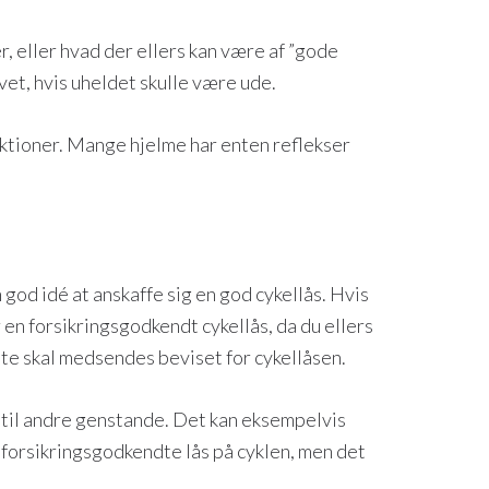
r, eller hvad der ellers kan være af ”gode
vet, hvis uheldet skulle være ude.
nktioner. Mange hjelme har enten reflekser
n god idé at anskaffe sig en god cykellås. Hvis
 en forsikringsgodkendt cykellås, da du ellers
tte skal medsendes beviset for cykellåsen.
st til andre genstande. Det kan eksempelvis
n forsikringsgodkendte lås på cyklen, men det