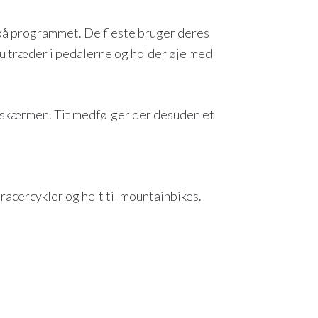
ie på programmet. De fleste bruger deres
 du træder i pedalerne og holder øje med
se skærmen. Tit medfølger der desuden et
 racercykler og helt til mountainbikes.