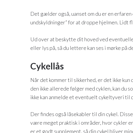
Det gælder også, uanset om du er en erfaren cy
undskyldninger” for at droppe hjelmen. Lidt fl
Ud over at beskytte dit hoved ved eventuelle
eller lys på, så du lettere kan ses i mørke på 
Cykellås
Når det kommer til sikkerhed, er det ikke kun d
den ikke allerede følger med cyklen, kan du so
ikke kan anmelde et eventuelt cykeltyveri til
Der findes også låsekabler til din cykel. Diss
være meget praktisk i områder, hvor cykler er
er et godt supplement, så din cykel bliver min