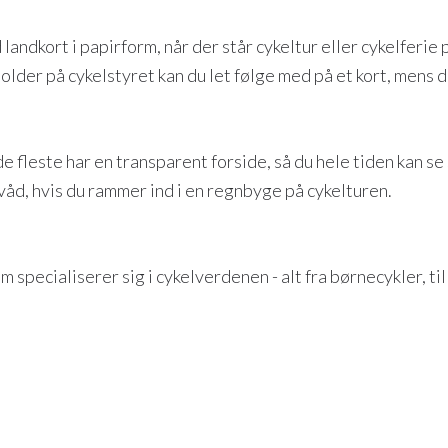
 landkort i papirform, når der står cykeltur eller cykelfer
older på cykelstyret kan du let følge med på et kort, mens
e fleste har en transparent forside, så du hele tiden kan 
 våd, hvis du rammer ind i en regnbyge på cykelturen.
 specialiserer sig i cykelverdenen - alt fra børnecykler, til