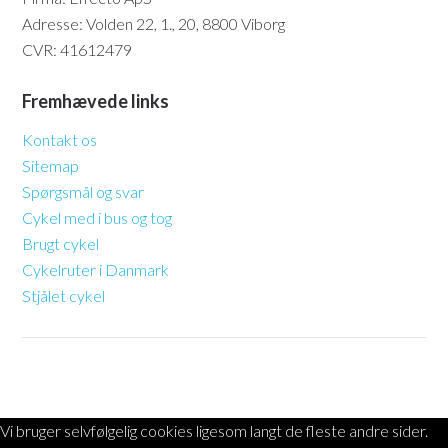
Adresse: Volden 22, 1., 20, 8800 Viborg
CVR: 41612479
Fremhævede links
Kontakt os
Sitemap
Spørgsmål og svar
Cykel med i bus og tog
Brugt cykel
Cykelruter i Danmark
Stjålet cykel
Vi bruger selvfølgelig cookies ligesom langt de fleste andre sider.