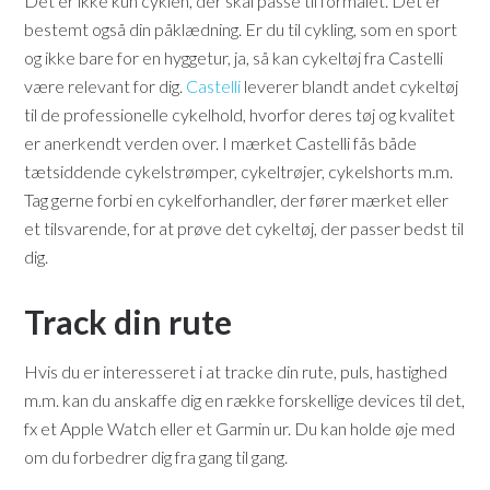
Det er ikke kun cyklen, der skal passe til formålet. Det er
bestemt også din påklædning. Er du til cykling, som en sport
og ikke bare for en hyggetur, ja, så kan cykeltøj fra Castelli
være relevant for dig.
Castelli
leverer blandt andet cykeltøj
til de professionelle cykelhold, hvorfor deres tøj og kvalitet
er anerkendt verden over. I mærket Castelli fås både
tætsiddende cykelstrømper, cykeltrøjer, cykelshorts m.m.
Tag gerne forbi en cykelforhandler, der fører mærket eller
et tilsvarende, for at prøve det cykeltøj, der passer bedst til
dig.
Track din rute
Hvis du er interesseret i at tracke din rute, puls, hastighed
m.m. kan du anskaffe dig en række forskellige devices til det,
fx et Apple Watch eller et Garmin ur. Du kan holde øje med
om du forbedrer dig fra gang til gang.