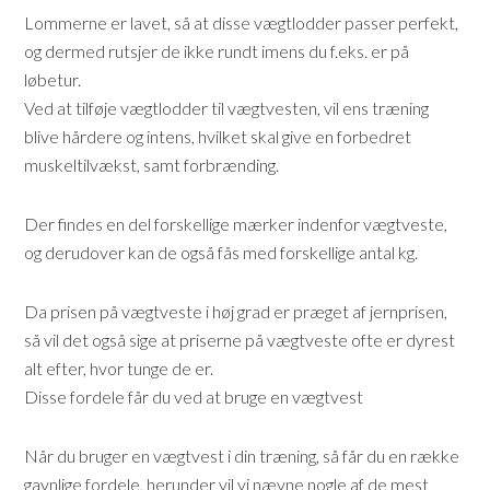
Lommerne er lavet, så at disse vægtlodder passer perfekt,
og dermed rutsjer de ikke rundt imens du f.eks. er på
løbetur.
Ved at tilføje vægtlodder til vægtvesten, vil ens træning
blive hårdere og intens, hvilket skal give en forbedret
muskeltilvækst, samt forbrænding.
Der findes en del forskellige mærker indenfor vægtveste,
og derudover kan de også fås med forskellige antal kg.
Da prisen på vægtveste i høj grad er præget af jernprisen,
så vil det også sige at priserne på vægtveste ofte er dyrest
alt efter, hvor tunge de er.
Disse fordele får du ved at bruge en vægtvest
Når du bruger en vægtvest i din træning, så får du en række
gavnlige fordele, herunder vil vi nævne nogle af de mest