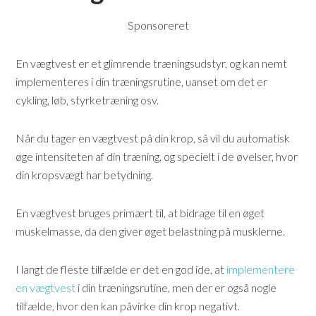
Sponsoreret
En vægtvest er et glimrende træningsudstyr, og kan nemt
implementeres i din træningsrutine, uanset om det er
cykling, løb, styrketræning osv.
Når du tager en vægtvest på din krop, så vil du automatisk
øge intensiteten af din træning, og specielt i de øvelser, hvor
din kropsvægt har betydning.
En vægtvest bruges primært til, at bidrage til en øget
muskelmasse, da den giver øget belastning på musklerne.
I langt de fleste tilfælde er det en god ide, at
implementere
en vægtvest
i din træningsrutine, men der er også nogle
tilfælde, hvor den kan påvirke din krop negativt.